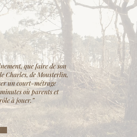
ST
TING
inement, que faire de son
le Charles, de Mousterlin,
iser un court-métrage
 minutes où parents et
rôle à jouer.”