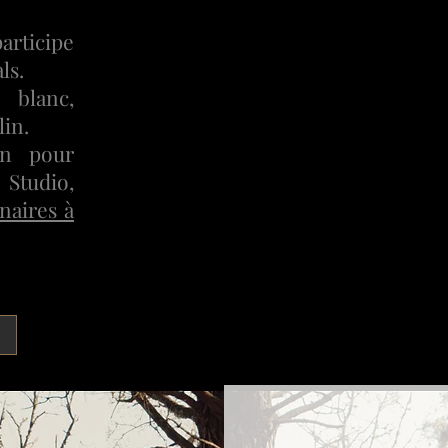
rticipe
ls.
blanc,
in.
on pour
Studio,
naires à