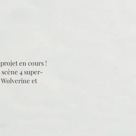
arvel / DC
projet en cours !
 scène 4 super-
Wolverine et
is des
de la débrouille