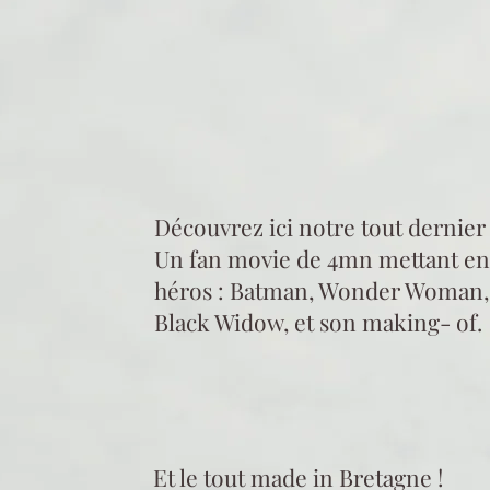
Fan Movie M
Découvrez ici notre tout dernier 
Un fan movie de 4mn mettant en
héros : Batman, Wonder Woman, 
Black Widow, et son making- of.
Une vidéo avec zéro budget, ma
partenaires, des passionnés et 
!
Et le tout made in Bretagne !