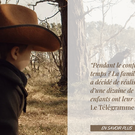
WE
HUN
“Pendant le conf
temps ? La famil
a décidé de réal
d’une dizaine de
enfants ont leur 
Le Télégramme
EN SAVOIR PLUS