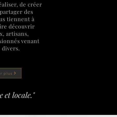
éaliser, de créer
partager des
us tiennent à
aire découvrir
ux, artisans,
ssionnés venant
 divers.
r plus
 et locale."