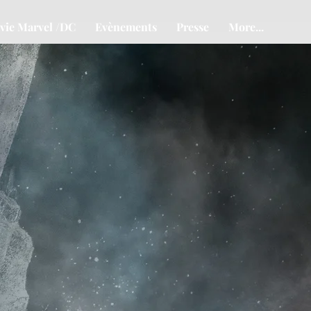
vie Marvel /DC
Evènements
Presse
More...
TUDI