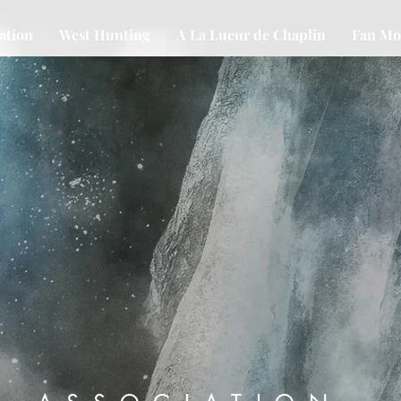
iation
West Hunting
A La Lueur de Chaplin
Fan Mo
CONUT
S
O